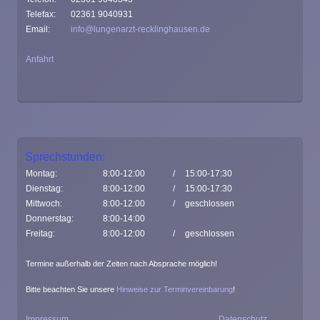
Telefax:
02361 9040931
Email:
info@lungenarzt-recklinghausen.de
Anfahrt
Sprechstunden:
Montag:
8:00-12:00
/
15:00-17:30
Dienstag:
8:00-12:00
/
15:00-17:30
Mittwoch:
8:00-12:00
/
geschlossen
Donnerstag:
8:00-14:00
Freitag:
8:00-12:00
/
geschlossen
Termine außerhalb der Zeiten nach Absprache möglich!
Bitte beachten Sie unsere
Hinweise zur Terminvereinbarung
!
Impressum
Datenschutz